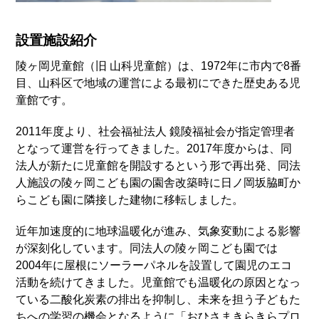
設置施設紹介
陵ヶ岡児童館（旧 山科児童館）は、1972年に市内で8番
目、山科区で地域の運営による最初にできた歴史ある児
童館です。
2011年度より、社会福祉法人 鏡陵福祉会が指定管理者
となって運営を行ってきました。2017年度からは、同
法人が新たに児童館を開設するという形で再出発、同法
人施設の陵ヶ岡こども園の園舎改築時に日ノ岡坂脇町か
らこども園に隣接した建物に移転しました。
近年加速度的に地球温暖化が進み、気象変動による影響
が深刻化しています。同法人の陵ヶ岡こども園では
2004年に屋根にソーラーパネルを設置して園児のエコ
活動を続けてきました。児童館でも温暖化の原因となっ
ている二酸化炭素の排出を抑制し、未来を担う子どもた
ちへの学習の機会となるように「おひさまきらきらプロ